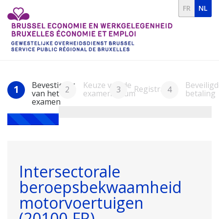
FR
NL
Bevestiging
Keuze van de
Beveiligd
1
Registratie
2
3
4
van het
examendatum
betaling
examen
Intersectorale
beroepsbekwaamheid
motorvoertuigen
(20100-FR)