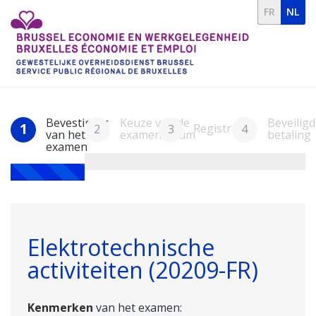
FR
NL
Bevestiging
Keuze van de
Beveiligd
1
Registratie
2
3
4
van het
examendatum
betaling
examen
Elektrotechnische
activiteiten (20209-FR)
Kenmerken
van het examen: