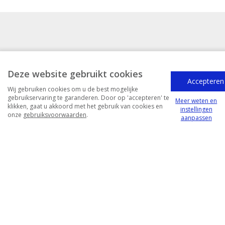
Deze website gebruikt cookies
Accepteren
Contact
Wij gebruiken cookies om u de best mogelijke
gebruikservaring te garanderen. Door op 'accepteren' te
Meer weten en
Inlichtingen
Vertrouwelijkheid
Gebruiksvoorwaarden
klikken, gaat u akkoord met het gebruik van cookies en
instellingen
onze
gebruiksvoorwaarden
.
Cookies nstellingen
aanpassen