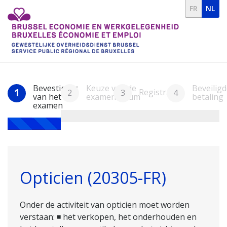
FR
NL
Bevestiging
Keuze van de
Beveiligd
1
Registratie
2
3
4
van het
examendatum
betaling
examen
Opticien (20305-FR)
Onder de activiteit van opticien moet worden
verstaan: ◾ het verkopen, het onderhouden en