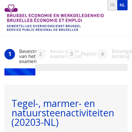
FR
NL
Bevestiging
Keuze van de
Beveiligd
1
Registratie
2
3
4
van het
examendatum
betaling
examen
Tegel-, marmer- en
natuursteenactiviteiten
(20203-NL)