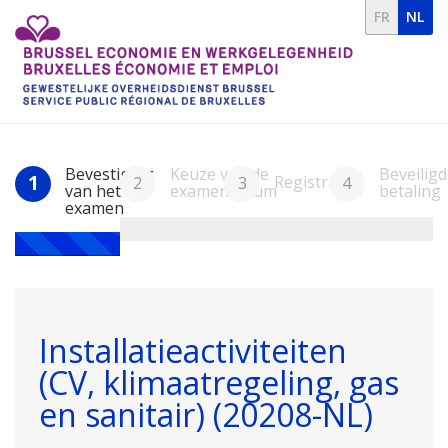
FR
NL
Bevestiging
Keuze van de
Beveiligd
1
Registratie
2
3
4
van het
examendatum
betaling
examen
Installatieactiviteiten
(CV, klimaatregeling, gas
en sanitair) (20208-NL)